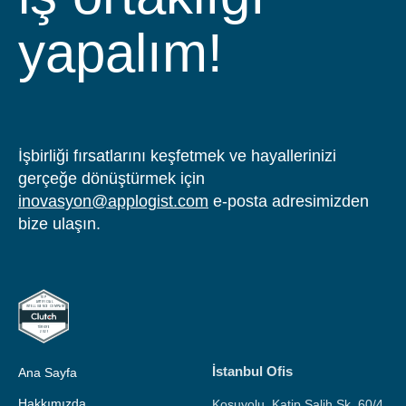
yapalım!
İşbirliği fırsatlarını keşfetmek ve hayallerinizi
gerçeğe dönüştürmek için
inovasyon@applogist.com
e-posta adresimizden
bize ulaşın.
İstanbul Ofis
Ana Sayfa
Hakkımızda
Koşuyolu, Katip Salih Sk. 60/4