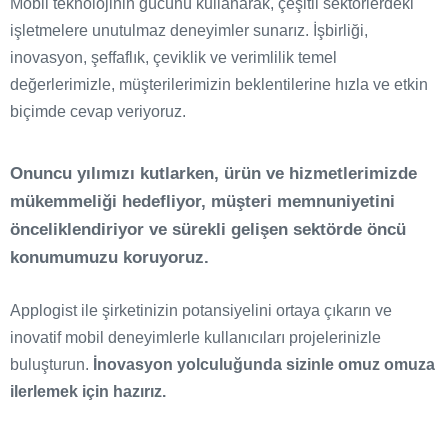
Mobil teknolojinin gücünü kullanarak, çeşitli sektörlerdeki
işletmelere unutulmaz deneyimler sunarız. İşbirliği,
inovasyon, şeffaflık, çeviklik ve verimlilik temel
değerlerimizle, müşterilerimizin beklentilerine hızla ve etkin
biçimde cevap veriyoruz.
Onuncu yılımızı kutlarken, ürün ve hizmetlerimizde
mükemmeliği hedefliyor, müşteri memnuniyetini
önceliklendiriyor ve sürekli gelişen sektörde öncü
0
konumumuzu koruyoruz.
Applogist ile şirketinizin potansiyelini ortaya çıkarın ve
inovatif mobil deneyimlerle kullanıcıları projelerinizle
buluşturun.
İnovasyon yolculuğunda sizinle omuz omuza
ilerlemek için hazırız.