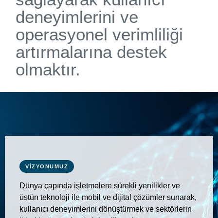
3
2
d
e
n
e
y
i
m
l
e
r
i
n
i
v
e
o
p
e
r
a
s
y
o
n
e
l
v
e
r
i
m
l
i
l
i
ğ
i
a
r
t
ı
r
m
a
l
a
r
ı
n
a
d
e
s
t
e
k
o
l
m
a
k
t
ı
r
.
4
3
0
VIZYONUMUZ
Dünya çapında işletmelere sürekli yenilikler ve
üstün teknoloji ile mobil ve dijital çözümler sunarak,
kullanıcı deneyimlerini dönüştürmek ve sektörlerin