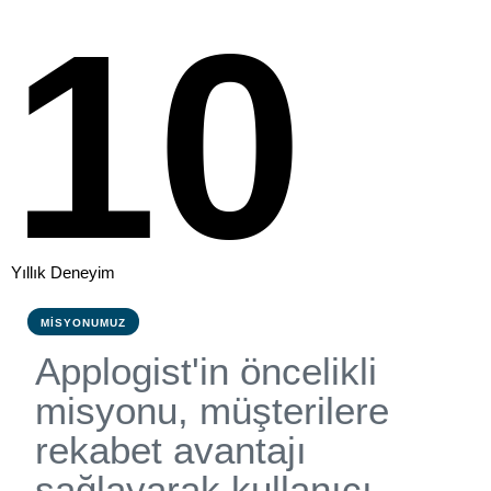
1
0
2
1
Yıllık Deneyim
MISYONUMUZ
A
p
p
l
o
g
i
s
t
'
i
n
ö
n
c
e
l
i
k
l
i
m
i
s
y
o
n
u
,
m
ü
ş
t
e
r
i
l
e
r
e
r
e
k
a
b
e
t
a
v
a
n
t
a
j
ı
s
a
ğ
l
a
y
a
r
a
k
k
u
l
l
a
n
ı
c
ı