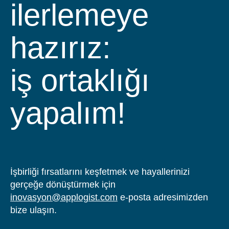
ilerlemeye
7
6
hazırız:
iş ortaklığı yapa
8
7
katılın!
ekibimize
İşbirliği fırsatlarını keşfetmek ve hayallerinizi
gerçeğe dönüştürmek için
inovasyon@applogist.com
e-posta adresimizden
bize ulaşın.