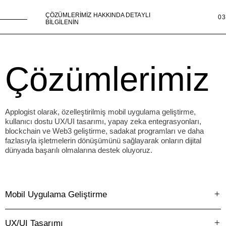
7
6
ÇÖZÜMLERİMİZ HAKKINDA DETAYLI
03
3
2
BİLGİLENİN
8
7
Çözümlerimiz
Applogist olarak, özelleştirilmiş mobil uygulama geliştirme,
kullanıcı dostu UX/UI tasarımı, yapay zeka entegrasyonları,
4
3
blockchain ve Web3 geliştirme, sadakat programları ve daha
fazlasıyla işletmelerin dönüşümünü sağlayarak onların dijital
9
8
dünyada başarılı olmalarına destek oluyoruz.
Mobil Uygulama Geliştirme
UX/UI Tasarımı