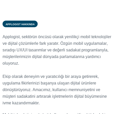
APPLOGIST HAKKINDA
A
p
p
l
o
g
i
s
t
,
s
e
k
t
ö
r
ü
n
ö
n
c
ü
s
ü
o
l
a
r
a
k
y
e
n
i
l
i
k
ç
i
m
o
b
i
l
t
e
k
n
o
l
o
j
i
l
e
r
v
e
d
i
j
i
t
a
l
ç
ö
z
ü
m
l
e
r
l
e
f
a
r
k
y
a
r
a
t
ı
r
.
Ö
z
g
ü
n
m
o
b
i
l
u
y
g
u
l
a
m
a
l
a
r
,
s
ı
r
a
d
ı
ş
ı
U
X
/
U
I
t
a
s
a
r
ı
m
l
a
r
v
e
d
e
ğ
e
r
l
i
s
a
d
a
k
a
t
p
r
o
g
r
a
m
l
a
r
ı
y
l
a
,
m
ü
ş
t
e
r
i
l
e
r
i
m
i
z
i
n
d
i
j
i
t
a
l
d
ü
n
y
a
d
a
p
a
r
l
a
m
a
l
a
r
ı
n
a
y
a
r
d
ı
m
c
ı
o
l
u
y
o
r
u
z
.
E
k
i
p
o
l
a
r
a
k
d
e
n
e
y
i
m
v
e
y
a
r
a
t
ı
c
ı
l
ı
ğ
ı
b
i
r
a
r
a
y
a
g
e
t
i
r
e
r
e
k
,
u
y
g
u
l
a
m
a
f
i
k
i
r
l
e
r
i
n
i
z
i
b
a
ş
a
r
ı
y
a
u
l
a
ş
a
n
d
i
j
i
t
a
l
ü
r
ü
n
l
e
r
e
d
ö
n
ü
ş
t
ü
r
ü
y
o
r
u
z
.
A
m
a
c
ı
m
ı
z
,
k
u
l
l
a
n
ı
c
ı
m
e
m
n
u
n
i
y
e
t
i
n
i
v
e
m
ü
ş
t
e
r
i
s
a
d
a
k
a
t
i
n
i
a
r
t
ı
r
a
r
a
k
i
ş
l
e
t
m
e
l
e
r
i
n
d
i
j
i
t
a
l
b
ü
y
ü
m
e
s
i
n
e
i
v
m
e
k
a
z
a
n
d
ı
r
m
a
k
t
ı
r
.