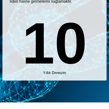
5
4
lideri haline gelmelerini sağlamaktır.
1
0
6
5
2
1
Yıllık Deneyim