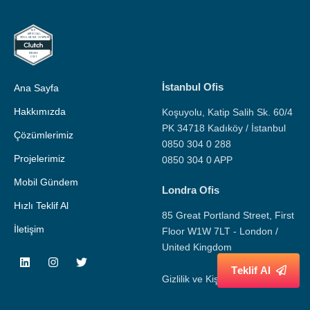
9
8
İstanbul Ofis
Ana Sayfa
Hakkımızda
Koşuyolu, Katip Salih Sk. 60/4
PK 34718 Kadıköy / İstanbul
Çözümlerimiz
9
0850 304 0 288
Projelerimiz
0850 304 0 APP
Mobil Gündem
Londra Ofis
Hızlı Teklif Al
85 Great Portland Street, First
İletişim
Floor W1W 7LT - London /
United Kingdom
T
e
k
l
i
f
A
l
Gizlilik ve Kişisel Veri Politikası