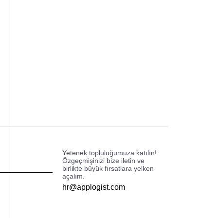
grasyon Çözümleri
ain Geliştirme
ı Geliştirme
Yetenek topluluğumuza katılın!
Özgeçmişinizi bize iletin ve
birlikte büyük fırsatlara yelken
açalım.
hr@applogist.com