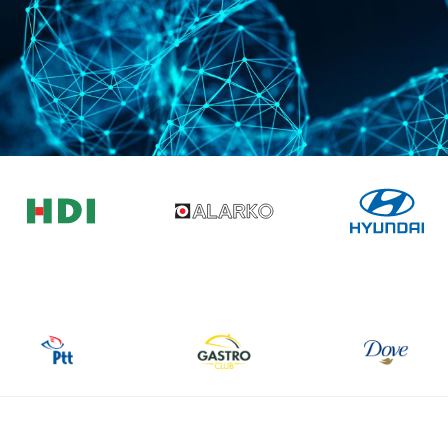
0
0
1
1
0
2
2
1
3
3
2
4
4
3
5
5
4
6
6