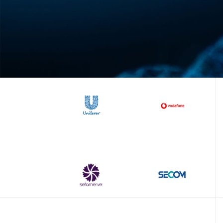
Soyadınız *
Şirket Adı
E-posta *
İletişim Numarası
0
Proje Detaylarınız
Şimdi Başlatın!
1
En.
2
3
4
5
6