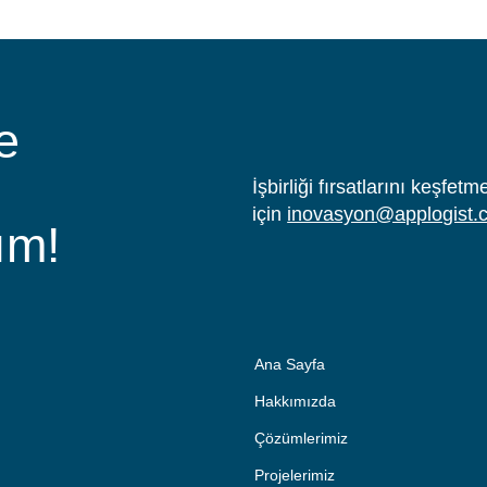
e
İşbirliği fırsatlarını keşfe
için
inovasyon@applogist.
ım!
Ana Sayfa
Hakkımızda
Çözümlerimiz
Projelerimiz