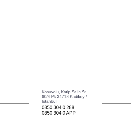
z
UX/UI Tasarımı
iştirme, kullanıcı dostu UX/UI
Yapay Zeka Ente
e Web3 geliştirme, sadakat
ünü sağlayarak onların dijital
Web3 ve Blockch
Sadakat Program
Kosuyolu, Katip Salih St.
60/4 Pk.34718 Kadikoy /
Istanbul
0850 304 0 288
0850 304 0 APP