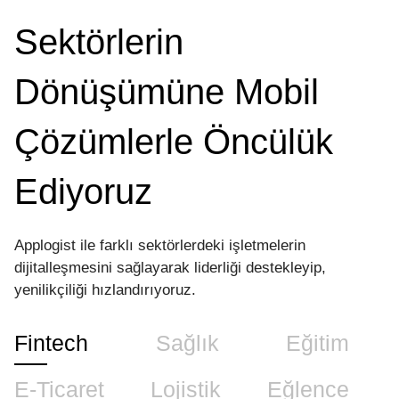
3
2
Sektörlerin
Dönüşümüne Mobil
Çözümlerle Öncülük
0
4
3
Ediyoruz
1
Applogist ile farklı sektörlerdeki işletmelerin
2
0
dijitalleşmesini sağlayarak liderliği destekleyip,
0
0
yenilikçiliği hızlandırıyoruz.
3
1
1
1
0
Fintech
Sağlık
Eğitim
4
2
E-Ticaret
Lojistik
Eğlence