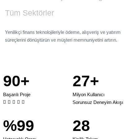
5
4
2
2
1
5
3
Tüm Sektörler
3
3
2
6
4
4
4
3
Yenilikçi finans teknolojileriyle ödeme, alışveriş ve yatırım
7
0
5
süreçlerini dönüştürün ve müşteri memnuniyetini artırın.
5
5
4
6
5
8
1
6
6
6
5
9
0
+
2
7
+
7
7
0
6
1
3
8
Başarılı Proje
Milyon Kullanıcı
8
8
1
7





Sorunsuz Deneyim Akışı
2
4
9
%
9
9
2
8
3
5