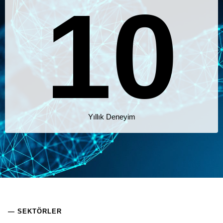
1
0
2
1
Yıllık Deneyim
— SEKTÖRLER