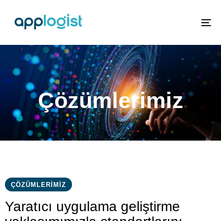
To
nav
Çözümlerimiz
ÇÖZÜMLERIMIZ
Yaratıcı uygulama geliştirme