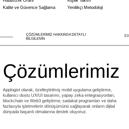
7
6
3
9
Hatasızlık Oranı
Kişilik Takım
4
6
Kalite ve Güvence Sağlama
Yenilikçi Metodoloji
4
5
7
5
ÇÖZÜMLERİMİZ HAKKINDA DETAYLI
03
6
BİLGİLENİN
8
8
7
6
7
9
Çözümlerimiz
7
8
8
9
Applogist olarak, özelleştirilmiş mobil uygulama geliştirme,
kullanıcı dostu UX/UI tasarımı, yapay zeka entegrasyonları,
9
blockchain ve Web3 geliştirme, sadakat programları ve daha
fazlasıyla işletmelerin dönüşümünü sağlayarak onların dijital
dünyada başarılı olmalarına destek oluyoruz.