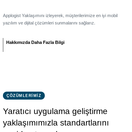
0
Applogist Yaklaşımını izleyerek, müşterilerimize en iyi mobil
1
0
yazılım ve dijital çözümleri sunmalarını sağlarız.
2
1
Hakkımızda Daha Fazla Bilgi
3
2
4
3
5
4
ÇÖZÜMLERİMİZ
6
5
Yaratıcı uygulama geliştirme
7
0
6
yaklaşımımızla standartlarını