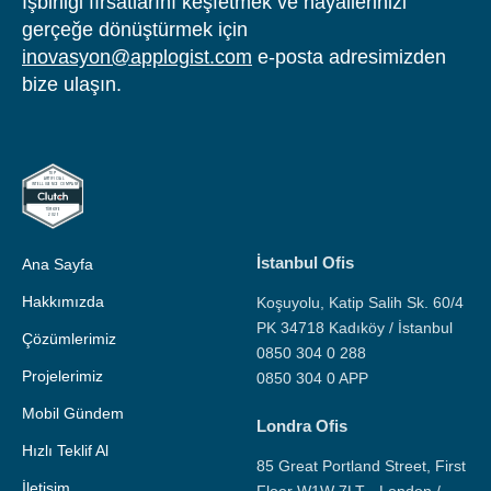
İşbirliği fırsatlarını keşfetmek ve hayallerinizi
gerçeğe dönüştürmek için
inovasyon@applogist.com
e-posta adresimizden
bize ulaşın.
İstanbul Ofis
Ana Sayfa
Hakkımızda
Koşuyolu, Katip Salih Sk. 60/4
PK 34718 Kadıköy / İstanbul
Çözümlerimiz
0850 304 0 288
Projelerimiz
0850 304 0 APP
Mobil Gündem
Londra Ofis
Hızlı Teklif Al
85 Great Portland Street, First
İletişim
Floor W1W 7LT - London /