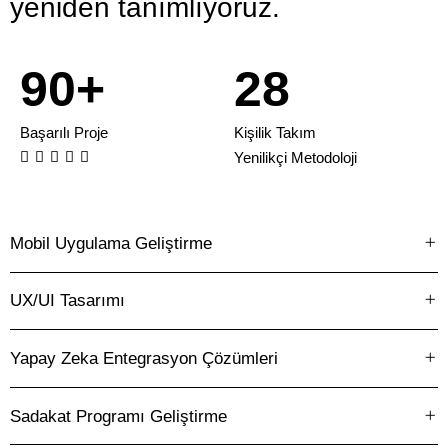
yeniden tanımlıyoruz.
8
1
7
9
0
+
2
8
1
3
9
Başarılı Proje
Kişilik Takım





Yenilikçi Metodoloji
2
4
3
5
Mobil Uygulama Geliştirme
4
6
UX/UI Tasarımı
5
7
Yapay Zeka Entegrasyon Çözümleri
6
8
Sadakat Programı Geliştirme