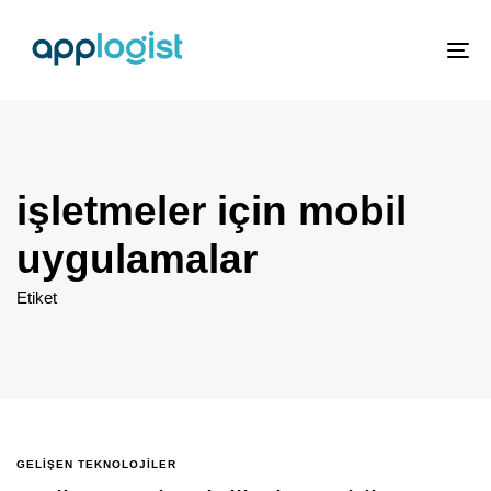
To
nav
işletmeler için mobil
uygulamalar
Etiket
GELIŞEN TEKNOLOJILER