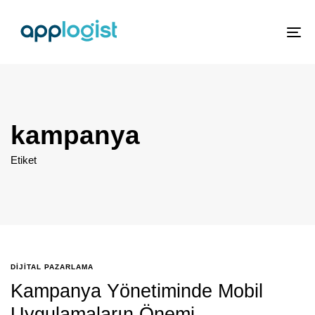
To
nav
kampanya
Etiket
DIJITAL PAZARLAMA
Kampanya Yönetiminde Mobil
Uygulamaların Önemi