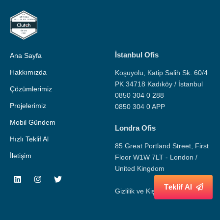
İstanbul Ofis
Ana Sayfa
Hakkımızda
Koşuyolu, Katip Salih Sk. 60/4
PK 34718 Kadıköy / İstanbul
Çözümlerimiz
0850 304 0 288
Projelerimiz
0850 304 0 APP
Mobil Gündem
Londra Ofis
Hızlı Teklif Al
85 Great Portland Street, First
İletişim
Floor W1W 7LT - London /
United Kingdom
T
e
k
l
i
f
A
l
Gizlilik ve Kişisel Veri Politikası