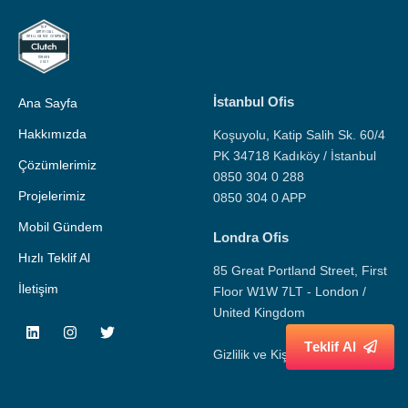
İstanbul Ofis
Ana Sayfa
Hakkımızda
Koşuyolu, Katip Salih Sk. 60/4
PK 34718 Kadıköy / İstanbul
Çözümlerimiz
0850 304 0 288
Projelerimiz
0850 304 0 APP
Mobil Gündem
Londra Ofis
Hızlı Teklif Al
85 Great Portland Street, First
İletişim
Floor W1W 7LT - London /
United Kingdom
T
e
k
l
i
f
A
l
Gizlilik ve Kişisel Veri Politikası