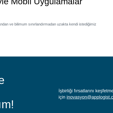
yle Mobil Uygulamalar
andan ve bilimum sınırlandırmadan uzakta kendi istediğimiz
e
İşbirliği fırsatlarını keşfe
için
inovasyon@applogist.
ım!