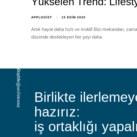
Yükselen Trend: Lifest
APPLOGIST
15 EKIM 2020
Artık hayat daha hızlı ve mobil! Bizi mekandan, zam
düzende destekleyen her şeyi daha
inovasyon@applogist.com
Birlikte ilerlemey
hazırız:
iş ortaklığı yapal