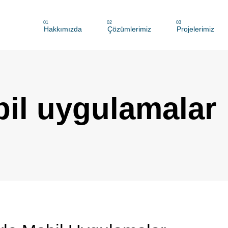
01
02
03
Hakkımızda
Çözümlerimiz
Projelerimiz
bil uygulamalar