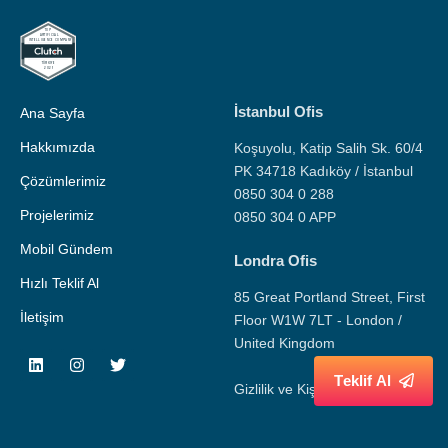
İstanbul Ofis
Ana Sayfa
Hakkımızda
Koşuyolu, Katip Salih Sk. 60/4
PK 34718 Kadıköy / İstanbul
Çözümlerimiz
0850 304 0 288
Projelerimiz
0850 304 0 APP
Mobil Gündem
Londra Ofis
Hızlı Teklif Al
85 Great Portland Street, First
İletişim
Floor W1W 7LT - London /
United Kingdom
T
e
k
l
i
f
A
l
Gizlilik ve Kişisel Veri Politikası