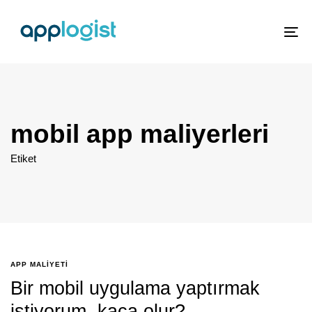
To
nav
mobil app maliyerleri
Etiket
APP MALIYETI
Bir mobil uygulama yaptırmak
istiyorum, kaça olur?