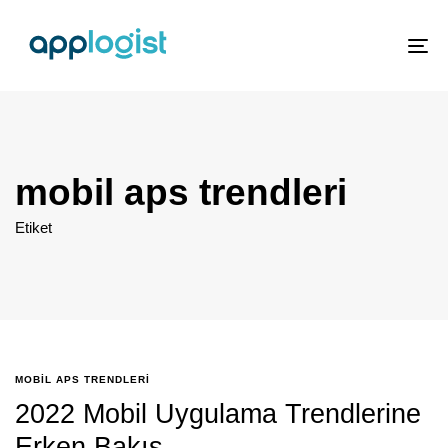
To
nav
mobil aps trendleri
Etiket
MOBIL APS TRENDLERI
2022 Mobil Uygulama Trendlerine
Erken Bakış