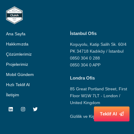
İstanbul Ofis
Ana Sayfa
Hakkımızda
Koşuyolu, Katip Salih Sk. 60/4
PK 34718 Kadıköy / İstanbul
Çözümlerimiz
0850 304 0 288
Projelerimiz
0850 304 0 APP
Mobil Gündem
Londra Ofis
Hızlı Teklif Al
85 Great Portland Street, First
İletişim
Floor W1W 7LT - London /
United Kingdom
T
e
k
l
i
f
A
l
Gizlilik ve Kişisel Veri Politikası