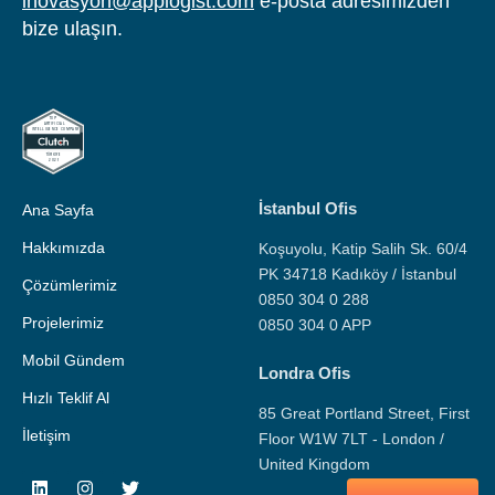
inovasyon@applogist.com
e-posta adresimizden
bize ulaşın.
İstanbul Ofis
Ana Sayfa
Hakkımızda
Koşuyolu, Katip Salih Sk. 60/4
PK 34718 Kadıköy / İstanbul
Çözümlerimiz
0850 304 0 288
Projelerimiz
0850 304 0 APP
Mobil Gündem
Londra Ofis
Hızlı Teklif Al
85 Great Portland Street, First
İletişim
Floor W1W 7LT - London /
United Kingdom