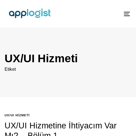
To
nav
UX/UI Hizmeti
Etiket
UX/UI HIZMETI
UX/UI Hizmetine İhtiyacım Var
Mı? – Bölüm 1