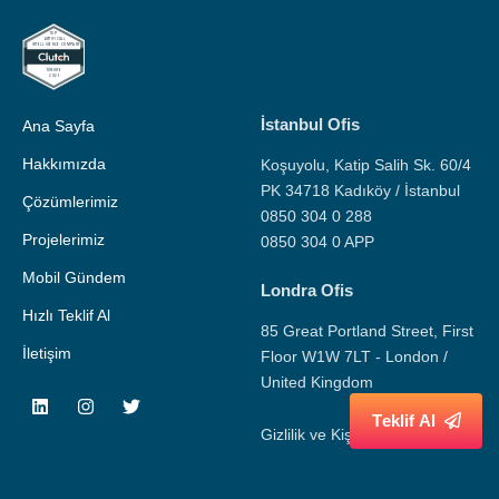
İstanbul Ofis
Ana Sayfa
Hakkımızda
Koşuyolu, Katip Salih Sk. 60/4
PK 34718 Kadıköy / İstanbul
Çözümlerimiz
0850 304 0 288
Projelerimiz
0850 304 0 APP
Mobil Gündem
Londra Ofis
Hızlı Teklif Al
85 Great Portland Street, First
İletişim
Floor W1W 7LT - London /
United Kingdom
T
e
k
l
i
f
A
l
Gizlilik ve Kişisel Veri Politikası