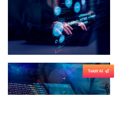
T
e
k
l
i
f
A
l