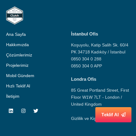
İstanbul Ofis
Ana Sayfa
Hakkımızda
Koşuyolu, Katip Salih Sk. 60/4
PK 34718 Kadıköy / İstanbul
Çözümlerimiz
0850 304 0 288
Projelerimiz
0850 304 0 APP
Mobil Gündem
Londra Ofis
Hızlı Teklif Al
85 Great Portland Street, First
İletişim
Floor W1W 7LT - London /
United Kingdom
T
e
k
l
i
f
A
l
Gizlilik ve Kişisel Veri Politikası