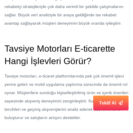
rekabetçi stratejileriyle çok daha verimli bir şekilde çalışmalarını
sağlar. Büyük veri analiziyle bir araya geldiğinde ise rekabet
avantajı sağlayarak müşteri deneyimini büyük oranda iyileştirir.
Tavsiye Motorları E-ticarette
Hangi İşlevleri Görür?
Tavsiye motorları, e-ticaret platformlarında pek çok önemli işlevi
yerine getirir ve mobil uygulama yaptırma sürecinde de önemli rol
oynar. Müşterilere sunduğu kişiselleştirilmiş ürün ve içerik önerileri
sayesinde alışveriş deneyimini zenginleştirir. Kullanıcıların tarzları,
T
e
k
l
i
f
A
l
tercihleri ve geçmiş alışverişlerini analiz ederek özel önerilerle
buluşturur ve satışların artışını destekler.
Mobil uygulama yapım sürecinde, uygulamanın kullanıcı dostu ve