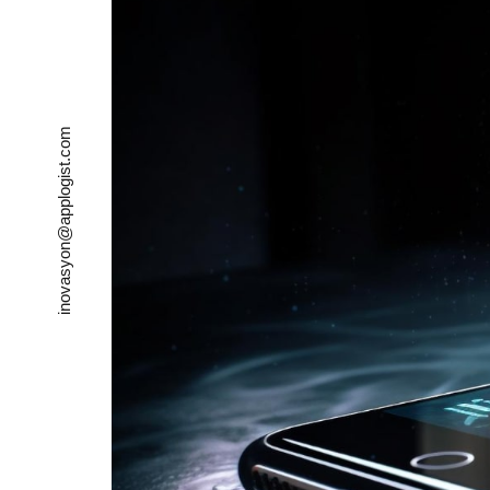
inovasyon@applogist.com