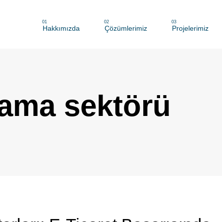
01
02
03
Hakkımızda
Çözümlerimiz
Projelerimiz
ama sektörü