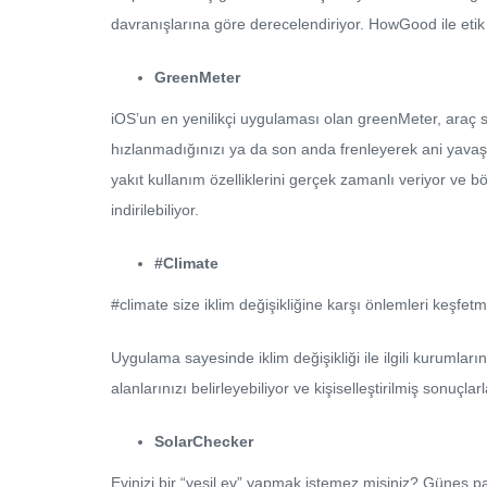
davranışlarına göre derecelendiriyor. HowGood ile etik
GreenMeter
iOS’un en yenilikçi uygulaması olan greenMeter, araç sü
hızlanmadığınızı ya da son anda frenleyerek ani yavaş
yakıt kullanım özelliklerini gerçek zamanlı veriyor v
indirilebiliyor.
#Climate
#climate size iklim değişikliğine karşı önlemleri keşf
Uygulama sayesinde iklim değişikliği ile ilgili kurumların
alanlarınızı belirleyebiliyor ve kişiselleştirilmiş sonuç
SolarChecker
Evinizi bir “yeşil ev” yapmak istemez misiniz? Güneş pan