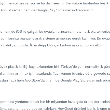
ütmenize izin veriyor ve bu da Trees for the Future tarafından beş Afri
em App Store’dan hem de Google Play Store’dan indirebilirsiniz.
roid hem de iOS ile çalışan bu uygulama insanların otomatik olarak karb
 adımlarınızı manuel olarak sisteme girmenize gerek kalmıyor. Bu uygu
oldukça tutumlu. İklim değişikliği için karbon ayak izinizi küçültün!
üyük plastik kirliliği kaynaklarından biri. Türkiye’de yeni normalin ilk g
 kullanımını artırmak için tasarlandı. Tap, konum bilginize göre çevrede s
dan Tap’i hem App Store’dan hem de Google Play Store’dan indirebilir
apmasına yardımcı olmak için bir milyondan fazla gıda ürünü derecelendi
na zararları bu derece tartışılırken, HowGood ürünleri içerik, işleme u