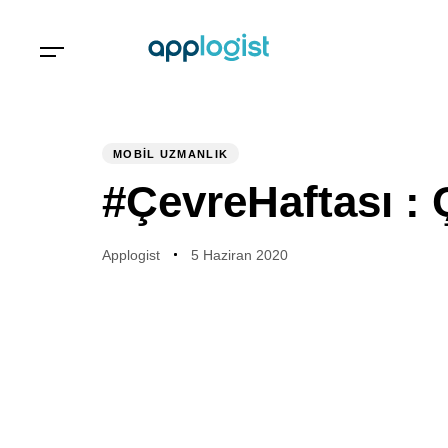
PUBLISHED
Author
Published
IN:
on:
MOBIL UZMANLIK
#ÇevreHaftası :
Applogist
5 Haziran 2020