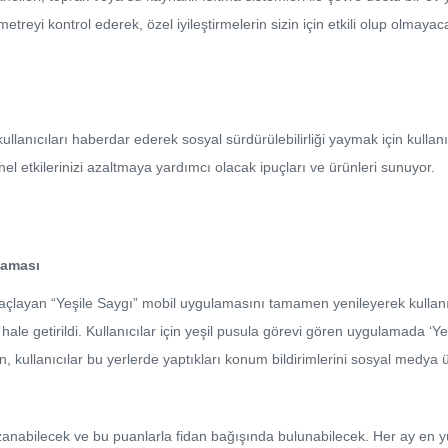
metreyi kontrol ederek, özel iyileştirmelerin sizin için etkili olup olmaya
kullanıcıları haberdar ederek sosyal sürdürülebilirliği yaymak için kulla
l etkilerinizi azaltmaya yardımcı olacak ipuçları ve ürünleri sunuyor.
laması
 amaçlayan “Yeşile Saygı” mobil uygulamasını tamamen yenileyerek kulla
hale getirildi. Kullanıcılar için yeşil pusula görevi gören uygulamada ‘Yeş
n, kullanıcılar bu yerlerde yaptıkları konum bildirimlerini sosyal medya
r kazanabilecek ve bu puanlarla fidan bağışında bulunabilecek. Her ay en