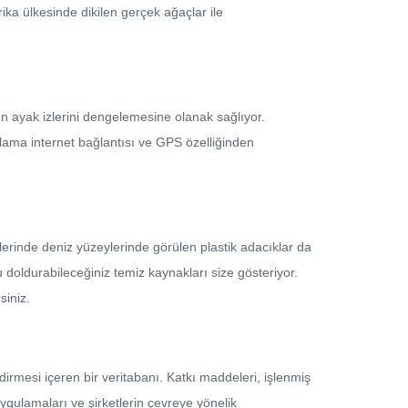
ka ülkesinde dikilen gerçek ağaçlar ile
on ayak izlerini dengelemesine olanak sağlıyor.
lama internet bağlantısı ve GPS özelliğinden
ünlerinde deniz yüzeylerinde görülen plastik adacıklar da
u doldurabileceğiniz temiz kaynakları size gösteriyor.
siniz.
rmesi içeren bir veritabanı. Katkı maddeleri, işlenmiş
ygulamaları ve şirketlerin çevreye yönelik