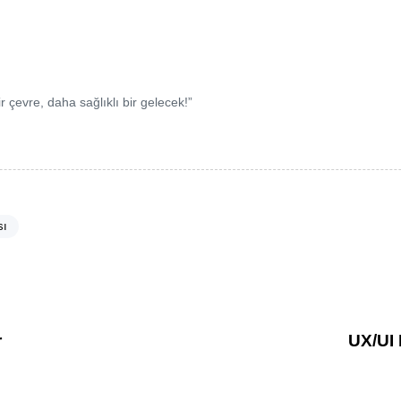
 çevre, daha sağlıklı bir gelecek!”
sı
r
UX/UI 