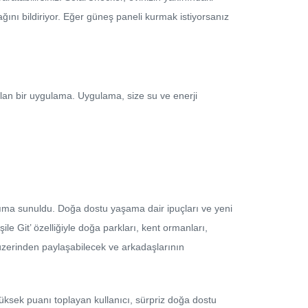
cağını bildiriyor. Eğer güneş paneli kurmak istiyorsanız
nılan bir uygulama. Uygulama, size su ve enerji
nıma sunuldu. Doğa dostu yaşama dair ipuçları ve yeni
ile Git’ özelliğiyle doğa parkları, kent ormanları,
 üzerinden paylaşabilecek ve arkadaşlarının
 yüksek puanı toplayan kullanıcı, sürpriz doğa dostu