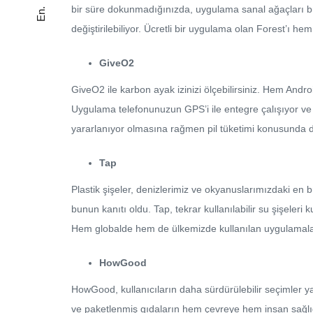
bir süre dokunmadığınızda, uygulama sanal ağaçları büy
En.
değiştirilebiliyor. Ücretli bir uygulama olan Forest’ı h
GiveO2
GiveO2 ile karbon ayak izinizi ölçebilirsiniz. Hem And
Uygulama telefonunuzun GPS’i ile entegre çalışıyor ve
yararlanıyor olmasına rağmen pil tüketimi konusunda da 
Tap
Plastik şişeler, denizlerimiz ve okyanuslarımızdaki en b
bunun kanıtı oldu. Tap, tekrar kullanılabilir su şişeleri
Hem globalde hem de ülkemizde kullanılan uygulamalar
HowGood
HowGood, kullanıcıların daha sürdürülebilir seçimler y
ve paketlenmiş gıdaların hem çevreye hem insan sağlığı