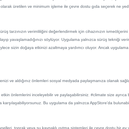
 olarak üretilen ve minimum işleme ile çevre dostu gıda seçerek ne yedi
rüş tarzınızın verimliliğini değerlendirmek için cihazınızın ivmeölçerin
layıp yavaşlamadığınızı söylüyor. Uygulama yalnızca sürüş tekniği veri
e böylece sizin doğaya etkinizi azaltmaya yardımcı oluyor. Ancak uygul
etmenizi ve aldığınız önlemleri sosyal medyada paylaşmanıza olanak sağl
 etkin önlemlerini inceleyebilir ve paylaşabilirsiniz. #climate size ayrıca
larla karşılaşabiliyorsunuz. Bu uygulama da yalnızca AppStore’da bulunabil
elleri, toprak veya su kaynaklı ısıtma sistemleri ile çevre dostu bir ev y