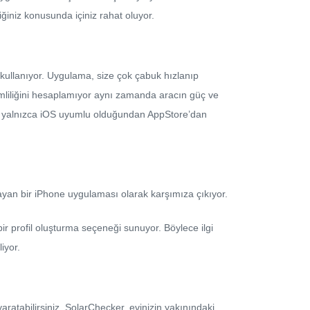
ğiniz konusunda içiniz rahat oluyor.
i kullanıyor. Uygulama, size çok çabuk hızlanıp
mliliğini hesaplamıyor aynı zamanda aracın güç ve
ama yalnızca iOS uyumlu olduğundan AppStore’dan
ayan bir iPhone uygulaması olarak karşımıza çıkıyor.
 bir profil oluşturma seçeneği sunuyor. Böylece ilgi
iyor.
aratabilirsiniz. SolarChecker, evinizin yakınındaki