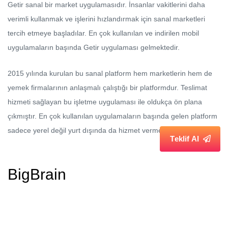
Getir sanal bir market uygulamasıdır. İnsanlar vakitlerini daha
verimli kullanmak ve işlerini hızlandırmak için sanal marketleri
tercih etmeye başladılar. En çok kullanılan ve indirilen mobil
uygulamaların başında Getir uygulaması gelmektedir.
2015 yılında kurulan bu sanal platform hem marketlerin hem de
yemek firmalarının anlaşmalı çalıştığı bir platformdur. Teslimat
hizmeti sağlayan bu işletme uygulaması ile oldukça ön plana
çıkmıştır. En çok kullanılan uygulamaların başında gelen platform
sadece yerel değil yurt dışında da hizmet vermektedir.
T
e
k
l
i
f
A
l
BigBrain
Diğer mobil uygulama modellerinden oldukça farklı bir
platformdur. BigBrain insan beyninin 3D bir gösterimidir. 10 yıl