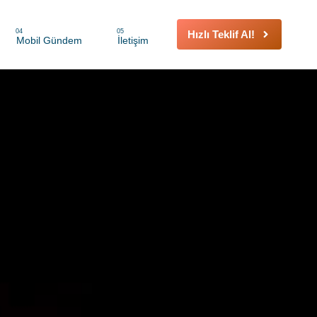
04
05
Hızlı Teklif Al!
Mobil Gündem
İletişim