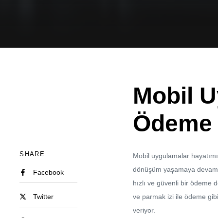
Mobil U
Ödeme T
SHARE
Mobil uygulama
lar
hayatımız
dönüşüm yaşa
maya devam 
Facebook
hızlı ve güvenli bir ödeme 
ve parmak izi ile ödeme gibi 
Twitter
veri
yor.