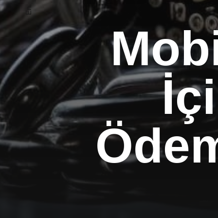
En.
Mobi
İç
Ödeme