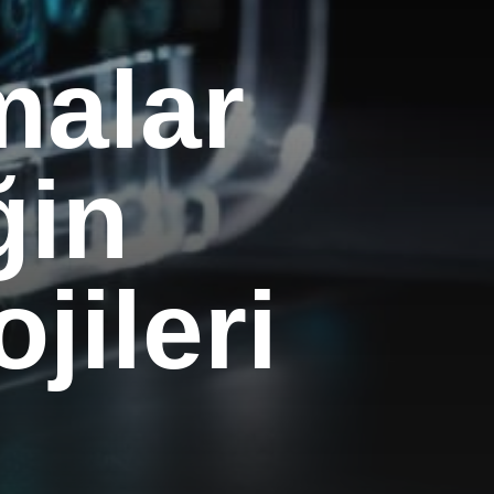
malar
ğin
jileri