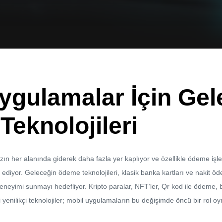
ygulamalar İçin Gel
eknolojileri
ın her alanında giderek daha fazla yer kapl
ıyor
ve ö
zellikle ödeme işl
ediyor
. Geleceğin ödeme teknolojileri, klasik banka kartları ve nakit öd
deneyimi sunmayı hedefl
iyor.
Kripto paralar,
NFT’ler
,
Qr
kod ile ödeme, 
yenilikçi teknolojiler
;
mobil uygulamaların bu değişimde öncü bir rol oyn