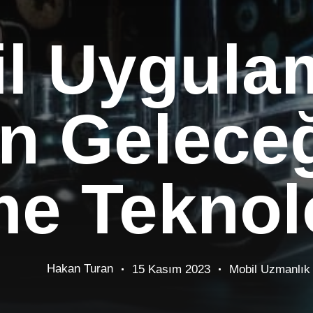
l Uygula
in Gelece
 Teknolo
Hakan Turan
15 Kasım 2023
Mobil Uzmanlık