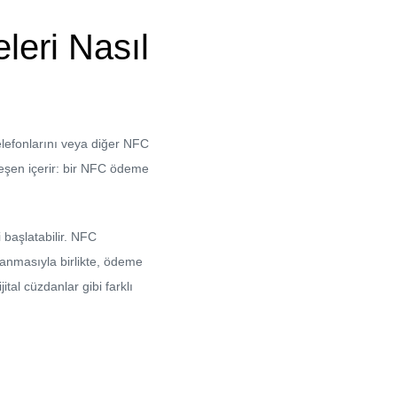
eri Nasıl
elefonlarını veya diğer NFC
leşen içerir: bir NFC ödeme
 başlatabilir. NFC
ylanmasıyla birlikte, ödeme
ital cüzdanlar gibi farklı