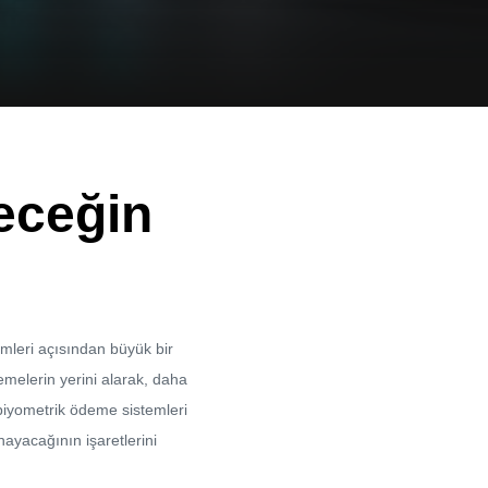
eceğin
emleri açısından büyük bir
emelerin yerini ala
rak
, daha
biyometrik ödeme
sistemleri
ayacağının işaretlerini