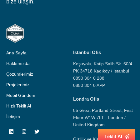
bize ulaşın.
İstanbul Ofis
Ana Sayfa
Hakkımızda
Koşuyolu, Katip Salih Sk. 60/4
PK 34718 Kadıköy / İstanbul
Çözümlerimiz
0850 304 0 288
Projelerimiz
0850 304 0 APP
Mobil Gündem
Londra Ofis
Hızlı Teklif Al
85 Great Portland Street, First
İletişim
Floor W1W 7LT - London /
United Kingdom
T
e
k
l
i
f
A
l
Gizlilik ve Kişisel Veri Politikası