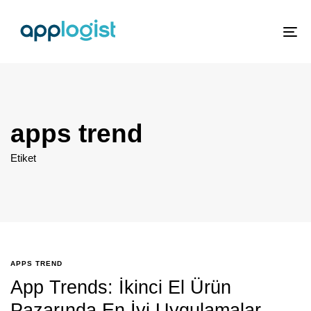
To
nav
apps trend
Etiket
APPS TREND
App Trends: İkinci El Ürün
Pazarında En İyi Uygulamalar