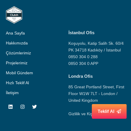
İstanbul Ofis
Ana Sayfa
Hakkımızda
Koşuyolu, Katip Salih Sk. 60/4
PK 34718 Kadıköy / İstanbul
Çözümlerimiz
0850 304 0 288
Projelerimiz
0850 304 0 APP
Mobil Gündem
Londra Ofis
Hızlı Teklif Al
85 Great Portland Street, First
İletişim
Floor W1W 7LT - London /
United Kingdom
T
e
k
l
i
f
A
l
Gizlilik ve Kişisel Veri Politikası