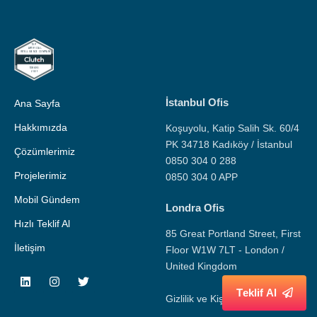
İstanbul Ofis
Ana Sayfa
Hakkımızda
Koşuyolu, Katip Salih Sk. 60/4
PK 34718 Kadıköy / İstanbul
Çözümlerimiz
0850 304 0 288
Projelerimiz
0850 304 0 APP
Mobil Gündem
Londra Ofis
Hızlı Teklif Al
85 Great Portland Street, First
İletişim
Floor W1W 7LT - London /
United Kingdom
T
e
k
l
i
f
A
l
Gizlilik ve Kişisel Veri Politikası