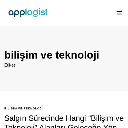
To
nav
bilişim ve teknoloji
Etiket
BILIŞIM VE TEKNOLOJI
Salgın Sürecinde Hangi “Bilişim ve
Teknoloji” Alanları Geleceğe Yön