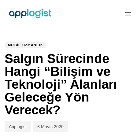
To
nav
PUBLISHED
Author
Published
IN:
on:
MOBIL UZMANLIK
Salgın Sürecinde
Hangi “Bilişim ve
Teknoloji” Alanları
Geleceğe Yön
Verecek?
Applogist
6 Mayıs 2020