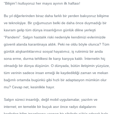
“Bilişim”i kutluyoruz her mayıs ayının ilk haftası!
Bu yıl diğerlerinden biraz daha farklı bir yerden bakıyoruz bilişime
ve teknolojiye. Bir çoğumuzun belki de daha önce duymadığı bir
kavram gelip tüm dünya insanlığının günlük diline yerleşti
“Pandemi”. Salgın hastalık riski nedeniyle kendimizi evlerimizde
güvenli alanda karantinaya aldık. Peki ne oldu böyle olunca? Tüm
günlük alışkanlıklarımız sosyal hayatımız, iş rutinimiz bir anda
sona erme, durma tehlikesi ile karşı karşıya kaldı. İnternetin hiç
olmadığı bir dünya düşünün. O dünyada, bütün iletişimin yüzyüze,
tüm verinin sadece insan emeği ile kaydedildiği zaman ve mekan
bağımlı ortamda bugünkü gibi hızlı bir adaptasyon mümkün olur
mu? Cevap net, kesinlikle hayır.
Salgın süreci insanlığı, değil mobil uygulamalar, yazılım ve
internet; en temelde bir buçuk asır önce radyo dalgalarını
keşfeden bilim insanlarına uzanan bir silsilede şükür edecek hale