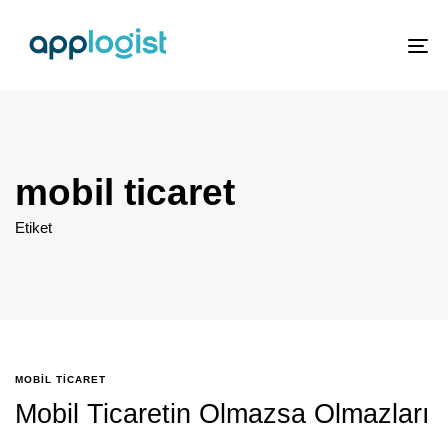
To
nav
mobil ticaret
Etiket
MOBIL TICARET
Mobil Ticaretin Olmazsa Olmazları