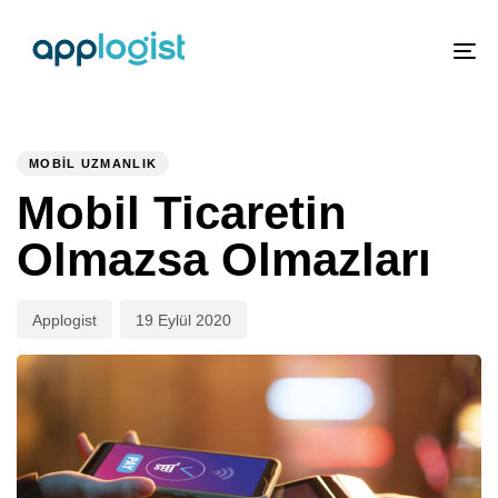
To
nav
PUBLISHED
Author
Published
IN:
on:
MOBIL UZMANLIK
Mobil Ticaretin
Olmazsa Olmazları
Applogist
19 Eylül 2020