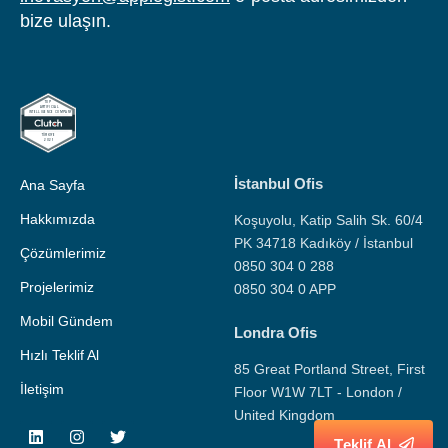
bize ulaşın.
İstanbul Ofis
Ana Sayfa
Hakkımızda
Koşuyolu, Katip Salih Sk. 60/4
PK 34718 Kadıköy / İstanbul
Çözümlerimiz
0850 304 0 288
Projelerimiz
0850 304 0 APP
Mobil Gündem
Londra Ofis
Hızlı Teklif Al
85 Great Portland Street, First
İletişim
Floor W1W 7LT - London /
United Kingdom
T
e
k
l
i
f
A
l