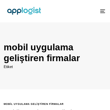
To
nav
mobil uygulama
geliştiren firmalar
Etiket
MOBIL UYGULAMA GELIŞTIREN FIRMALAR