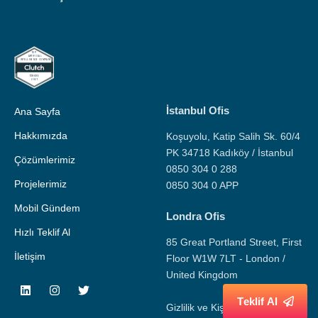
İstanbul Ofis
Ana Sayfa
Hakkımızda
Koşuyolu, Katip Salih Sk. 60/4
PK 34718 Kadıköy / İstanbul
Çözümlerimiz
0850 304 0 288
Projelerimiz
0850 304 0 APP
Mobil Gündem
Londra Ofis
Hızlı Teklif Al
85 Great Portland Street, First
İletişim
Floor W1W 7LT - London /
United Kingdom
T
e
k
l
i
f
A
l
Gizlilik ve Kişisel Veri Politikası