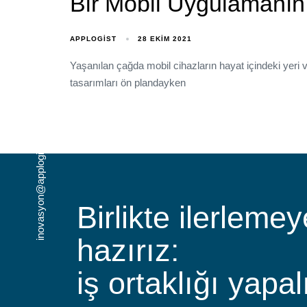
Bir Mobil Uygulamanın
APPLOGIST
28 EKIM 2021
Yaşanılan çağda mobil cihazların hayat içindeki yer
tasarımları ön plandayken
inovasyon@applogist.com
Birlikte ilerlemey
hazırız:
iş ortaklığı yapal