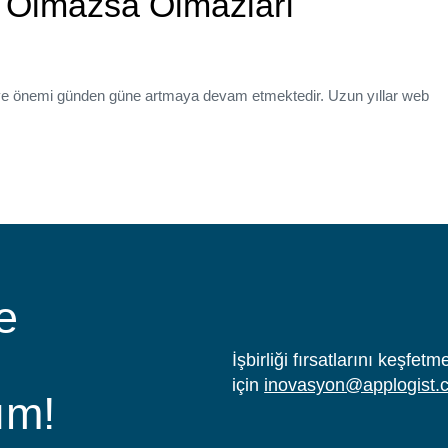
 Olmazsa Olmazları
i ve önemi günden güne artmaya devam etmektedir. Uzun yıllar web
e
İşbirliği fırsatlarını keşfe
için
inovasyon@applogist.
ım!