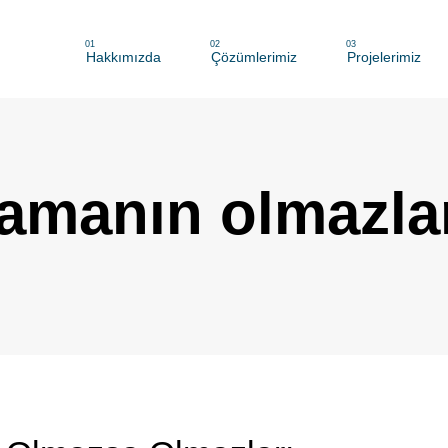
01
02
03
Hakkımızda
Çözümlerimiz
Projelerimiz
amanın olmazla