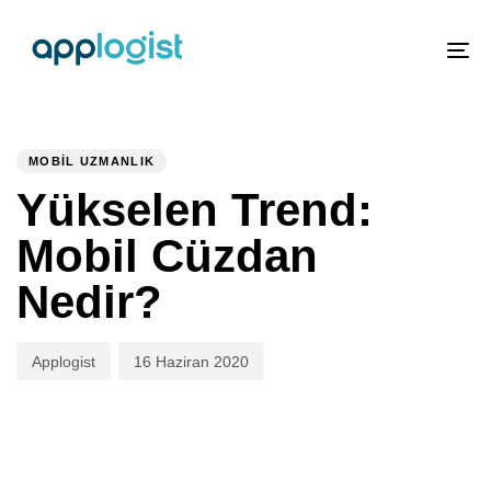
To
nav
PUBLISHED
Author
Published
IN:
on:
MOBIL UZMANLIK
Yükselen Trend:
Mobil Cüzdan
Nedir?
Applogist
16 Haziran 2020