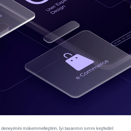
 deneyimini mükemmelleştirin. İyi tasarımın sırrını keşfedin!