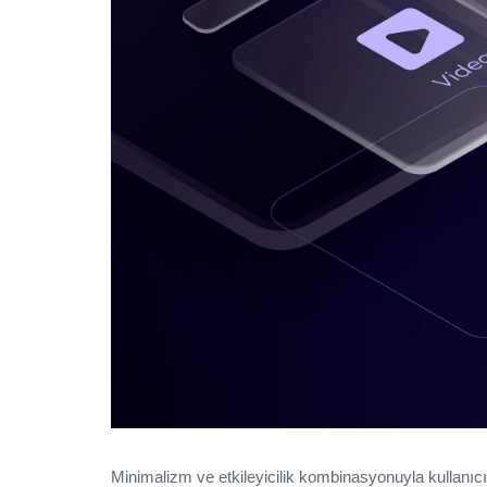
Minimalizm ve etkileyicilik kombinasyonuyla kullanıcı