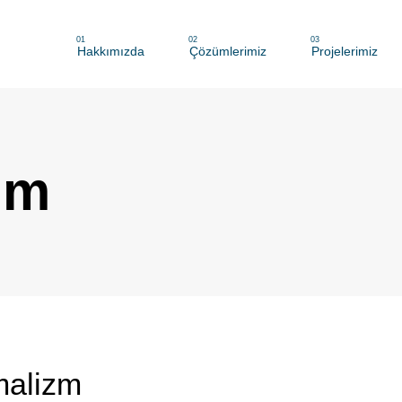
01
02
03
Hakkımızda
Çözümlerimiz
Projelerimiz
ım
malizm