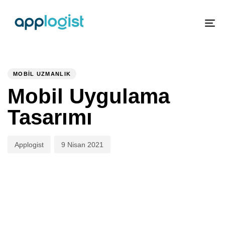
To
nav
PUBLISHED
Author
Published
IN:
on:
MOBIL UZMANLIK
Mobil Uygulama
Tasarımı
Applogist
9 Nisan 2021