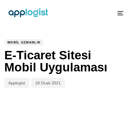
To
nav
PUBLISHED
Author
Published
IN:
on:
MOBIL UZMANLIK
E-Ticaret Sitesi
Mobil Uygulaması
Applogist
18 Ocak 2021