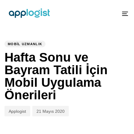
To
nav
PUBLISHED
Author
Published
IN:
on:
MOBIL UZMANLIK
Hafta Sonu ve
Bayram Tatili İçin
Mobil Uygulama
Önerileri
Applogist
21 Mayıs 2020