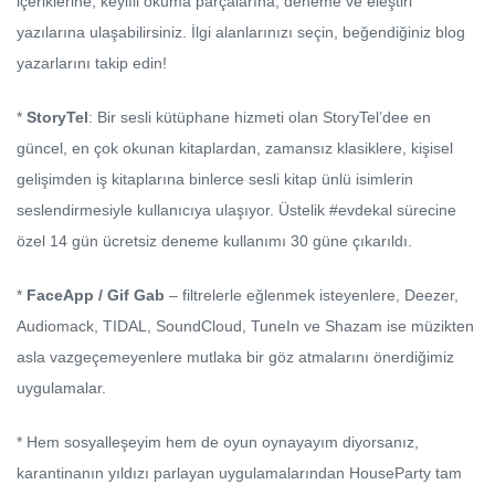
içeriklerine, keyifli okuma parçalarına, deneme ve eleştiri
yazılarına ulaşabilirsiniz. İlgi alanlarınızı seçin, beğendiğiniz blog
yazarlarını takip edin!
*
StoryTel
: Bir sesli kütüphane hizmeti olan StoryTel’dee en
güncel, en çok okunan kitaplardan, zamansız klasiklere, kişisel
gelişimden iş kitaplarına binlerce sesli kitap ünlü isimlerin
seslendirmesiyle kullanıcıya ulaşıyor. Üstelik #evdekal sürecine
özel 14 gün ücretsiz deneme kullanımı 30 güne çıkarıldı.
*
FaceApp / Gif Gab
– filtrelerle eğlenmek isteyenlere, Deezer,
Audiomack, TIDAL, SoundCloud, TuneIn ve Shazam ise müzikten
asla vazgeçemeyenlere mutlaka bir göz atmalarını önerdiğimiz
uygulamalar.
* Hem sosyalleşeyim hem de oyun oynayayım diyorsanız,
karantinanın yıldızı parlayan uygulamalarından HouseParty tam