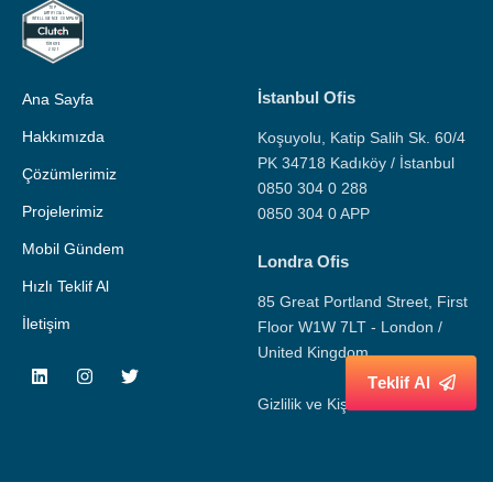
İstanbul Ofis
Ana Sayfa
Hakkımızda
Koşuyolu, Katip Salih Sk. 60/4
PK 34718 Kadıköy / İstanbul
Çözümlerimiz
0850 304 0 288
Projelerimiz
0850 304 0 APP
Mobil Gündem
Londra Ofis
Hızlı Teklif Al
85 Great Portland Street, First
İletişim
Floor W1W 7LT - London /
United Kingdom
T
e
k
l
i
f
A
l
Gizlilik ve Kişisel Veri Politikası