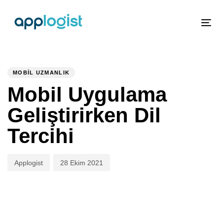
To
nav
PUBLISHED
Author
Published
IN:
on:
MOBIL UZMANLIK
Mobil Uygulama
Geliştirirken Dil
Tercihi
Applogist
28 Ekim 2021