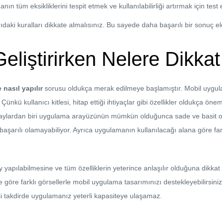
manın tüm eksikliklerini tespit etmek ve kullanılabilirliği artırmak için test 
aki kuralları dikkate almalısınız. Bu sayede daha başarılı bir sonuç eld
liştirirken Nelere Dikkat
nasıl yapılır
sorusu oldukça merak edilmeye başlamıştır. Mobil uygulam
ü kullanıcı kitlesi, hitap ettiği ihtiyaçlar gibi özellikler oldukça önem
taylardan biri uygulama arayüzünün mümkün olduğunca sade ve basit ol
 başarılı olamayabiliyor. Ayrıca uygulamanın kullanılacağı alana göre far
ay yapılabilmesine ve tüm özelliklerin yeterince anlaşılır olduğuna dikk
 göre farklı görsellerle mobil uygulama tasarımınızı destekleyebilirsini
ksi takdirde uygulamanız yeterli kapasiteye ulaşamaz.