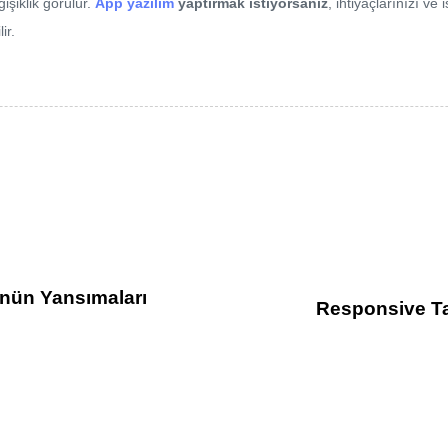
ğişiklik görülür.
App yazılım
yaptırmak istiyorsanız
, ihtiyaçlarınızı ve
ir.
ünün Yansımaları
Responsive Ta