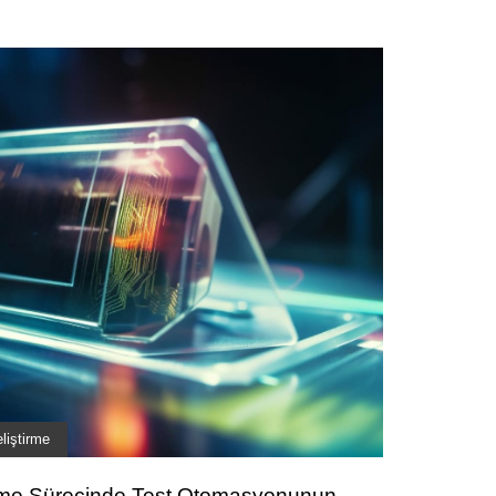
liştirme
rme Sürecinde Test Otomasyonunun