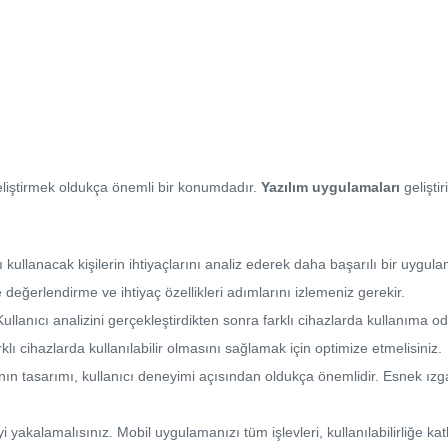
liştirmek oldukça önemli bir konumdadır.
Yazılım uygulamaları
gelişti
kullanacak kişilerin ihtiyaçlarını analiz ederek daha başarılı bir uygulama 
e değerlendirme ve ihtiyaç özellikleri adımlarını izlemeniz gerekir.
lanıcı analizini gerçekleştirdikten sonra farklı cihazlarda kullanıma o
klı cihazlarda kullanılabilir olmasını sağlamak için optimize etmelisiniz.
nın tasarımı, kullanıcı deneyimi açısından oldukça önemlidir. Esnek ız
i yakalamalısınız. Mobil uygulamanızı tüm işlevleri, kullanılabilirliğe kat