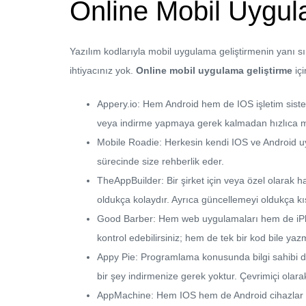
Online Mobil Uygul
Yazılım kodlarıyla mobil uygulama geliştirmenin yanı s
ihtiyacınız yok.
Online mobil uygulama geliştirme
içi
Appery.io: Hem Android hem de IOS işletim sistem
veya indirme yapmaya gerek kalmadan hızlıca mob
Mobile Roadie: Herkesin kendi IOS ve Android uyg
sürecinde size rehberlik eder.
TheAppBuilder: Bir şirket için veya özel olarak 
oldukça kolaydır. Ayrıca güncellemeyi oldukça kıs
Good Barber: Hem web uygulamaları hem de iPhon
kontrol edebilirsiniz; hem de tek bir kod bile ya
Appy Pie: Programlama konusunda bilgi sahibi de
bir şey indirmenize gerek yoktur. Çevrimiçi olara
AppMachine: Hem IOS hem de Android cihazlar içi