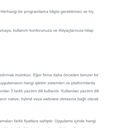
 Herhangi bir programlama bilgisi gerektirmez ve hiç
amaya, kullanım konforunuza ve ihtiyaçlarınıza hitap
a yazdırmak mümkün. Eğer firma daha önceden benzer bir
 uygulamanın hangi işletim sistemleri ve platformlarda
an 3 farklı yazılım dili kullanılır. Kullanılan yazılım dili
manın native, hybrid veya webview olmasına bağlı olarak
maları farklı fiyatlara sahiptir. Uygulama içinde hangi