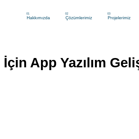
01
02
03
Hakkımızda
Çözümlerimiz
Projelerimiz
 İçin App Yazılım Gel