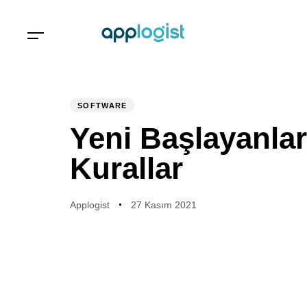
PUBLISHED
Author
Published
IN:
on:
SOFTWARE
Yeni Başlayanlar
Kurallar
Applogist
27 Kasım 2021