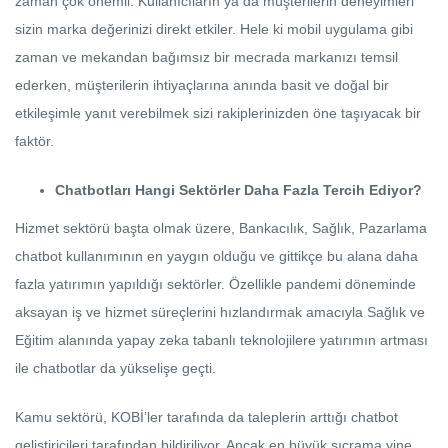
zaman çok önemli. Kullanıcıların ya da müşterilerin deneyimleri
sizin marka değerinizi direkt etkiler. Hele ki mobil uygulama gibi
zaman ve mekandan bağımsız bir mecrada markanızı temsil
ederken, müşterilerin ihtiyaçlarına anında basit ve doğal bir
etkileşimle yanıt verebilmek sizi rakiplerinizden öne taşıyacak bir
faktör.
Chatbotları Hangi Sektörler Daha Fazla Tercih Ediyor?
Hizmet sektörü başta olmak üzere, Bankacılık, Sağlık, Pazarlama
chatbot kullanımının en yaygın olduğu ve gittikçe bu alana daha
fazla yatırımın yapıldığı sektörler. Özellikle pandemi döneminde
aksayan iş ve hizmet süreçlerini hızlandırmak amacıyla Sağlık ve
Eğitim alanında yapay zeka tabanlı teknolojilere yatırımın artması
ile chatbotlar da yükselişe geçti.
Kamu sektörü, KOBİ’ler tarafında da taleplerin arttığı chatbot
geliştiricileri tarafından bildiriliyor. Ancak en büyük sıçrama yine