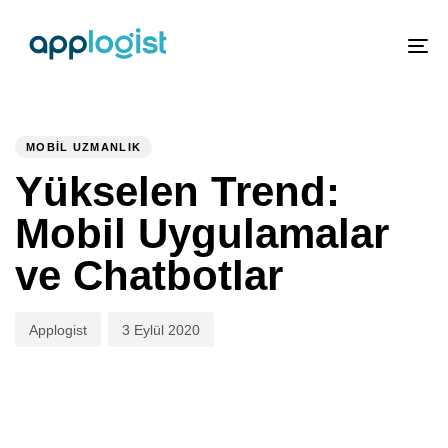
To
nav
PUBLISHED
Author
Published
IN:
on:
MOBIL UZMANLIK
Yükselen Trend:
Mobil Uygulamalar
ve Chatbotlar
Applogist
3 Eylül 2020