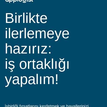
Birlikte
ilerlemeye
hazırız:
iş ortaklığı yapa
ekibimize
katılın!
İşbirliği fırsatlarını keşfetmek ve hayallerinizi