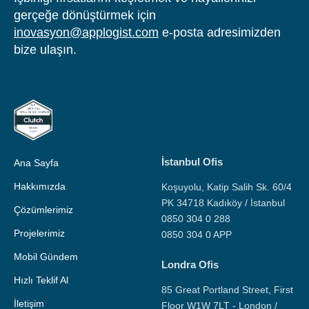
gerçeğe dönüştürmek için
inovasyon@applogist.com
e-posta adresimizden
bize ulaşın.
İstanbul Ofis
Ana Sayfa
Hakkımızda
Koşuyolu, Katip Salih Sk. 60/4
PK 34718 Kadıköy / İstanbul
Çözümlerimiz
0850 304 0 288
Projelerimiz
0850 304 0 APP
Mobil Gündem
Londra Ofis
Hızlı Teklif Al
85 Great Portland Street, First
İletişim
Floor W1W 7LT - London /