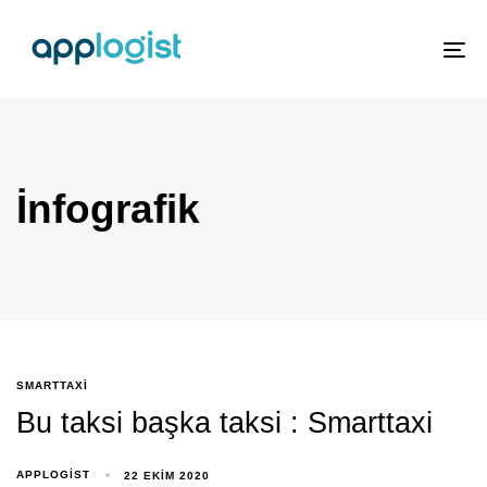
To
nav
İnfografik
SMARTTAXI
Bu taksi başka taksi : Smarttaxi
APPLOGIST
22 EKIM 2020