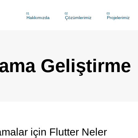
01
02
03
Hakkımızda
Çözümlerimiz
Projelerimiz
ama Geliştirme
alar için Flutter Neler