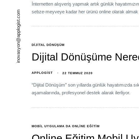
İnternetten alışveriş yapmak artık günlük hayatımızın 
sebze-meyveye kadar her ürünü online olarak almak
inovasyon@applogist.com
DIJITAL DÖNÜŞÜM
Dijital Dönüşüme Ner
APPLOGIST
22 TEMMUZ 2020
“Dijital Dönüşüm” son yıllarda günlük hayatımızda 
aşamalarında, profesyonel destek alarak ilerliyor.
MOBIL UYGULAMA DA ONLINE EĞITIM
Online Eğitim Mobil U